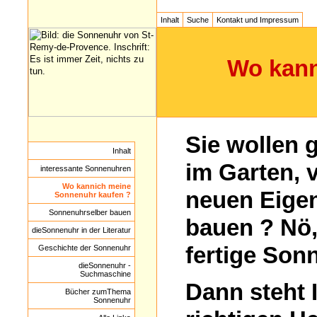
Inhalt
Suche
Kontakt und Impressum
Wo kann
Sie wollen 
Inhalt
im Garten,
interessante Sonnenuhren
Wo kannich meine
neuen Eige
Sonnenuhr kaufen ?
Sonnenuhrselber bauen
bauen ? Nö, 
dieSonnenuhr in der Literatur
fertige
Sonn
Geschichte der Sonnenuhr
dieSonnenuhr -
Suchmaschine
Dann steht 
Bücher zumThema
Sonnenuhr