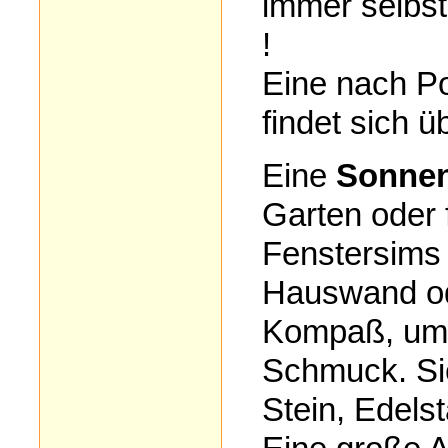
immer selbst
!
Eine nach Pos
findet sich ü
Eine
Sonnen
Garten oder 
Fenstersims 
Hauswand ode
Kompaß, um s
Schmuck. Sie
Stein, Edelst