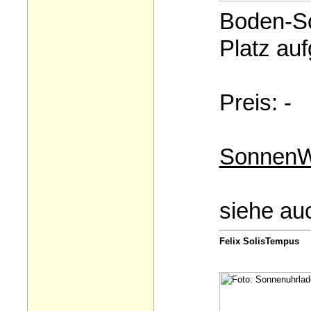
Boden-So
Platz auf
Preis: -
SonnenW
siehe au
Felix SolisTempus