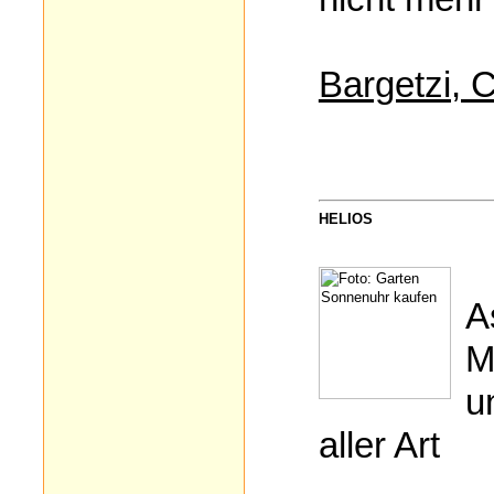
Bargetzi, 
HELIOS
A
M
u
aller Art