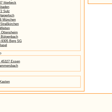
7 Itterbeck
sbaden
72 Sulz
aigerloch
36 München
 Straßkirchen
 Weiten
0 Ottensheim
0 Bütgenbach
H-9305 Berg SG
Basel
p
- 45327 Essen
 Hammersbach
Kasten