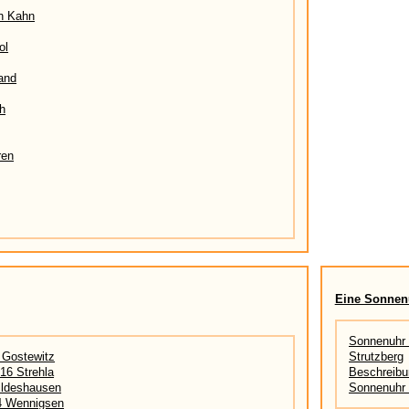
n Kahn
ol
and
h
ren
Eine Sonnen
Sonnenuhr 
 Gostewitz
Strutzberg
16 Strehla
Beschreibu
ildeshausen
Sonnenuhr 
4 Wennigsen