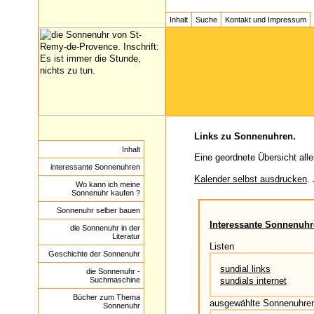
Inhalt
Suche
Kontakt und Impressum
Links zu Sonnenuhren.
Inhalt
Eine geordnete Übersicht alle
interessante Sonnenuhren
Kalender selbst ausdrucken
.
Wo kann ich meine
Sonnenuhr kaufen ?
Sonnenuhr selber bauen
Interessante Sonnenuh
die Sonnenuhr in der
Literatur
Listen
Geschichte der Sonnenuhr
sundial links
die Sonnenuhr -
sundials internet
Suchmaschine
Bücher zum Thema
ausgewählte Sonnenuhre
Sonnenuhr