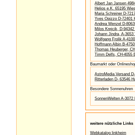
Albert Jan Jansen 4984
Helios e.K. 65195 Wie
Maria Schreiner D-721
Yves Opizzo D-72401 H
Andrea Wenzel D-806
Milos Krejcik, D-94342
Johann Jindra, A-3653
Wolfgang Frolik A-410
Hoffmann Albin B-475
Thomas Heuberger, C
Timm Delfs, CH-4055 
Baumarkt oder Onlinesho
AstroMedia Versand D
Ritterladen D- 63546
Besondere Sonnenuhren
SonnenWelten A-3072 
weitere nützliche Links
Webkatalog linkheim